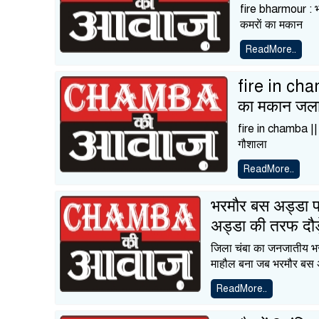
fire bharmour : भ
कमराें का मकान
ReadMore..
fire in cham
का मकान जला,
fire in chamba ||
गौशाला
ReadMore..
भरमौर बस अड्डा 
अड्डा की तरफ दौड़
जिला चंबा का जनजातीय भ
माहौल बना जब भरमौर बस 
ReadMore..