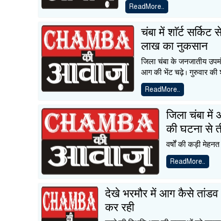
ReadMore..
चंबा में शाॅर्ट सर्कि
लाख का नुकसान
जिला चंबा के जनजातीय उपम
आग की भेंट चढ़े। गुरुवार की
ReadMore..
जिला चंबा मे
की घटना से त
वर्षों की कड़ी मेह
ReadMore..
देखे भरमौर में आग कैसे तांडव
कर रही