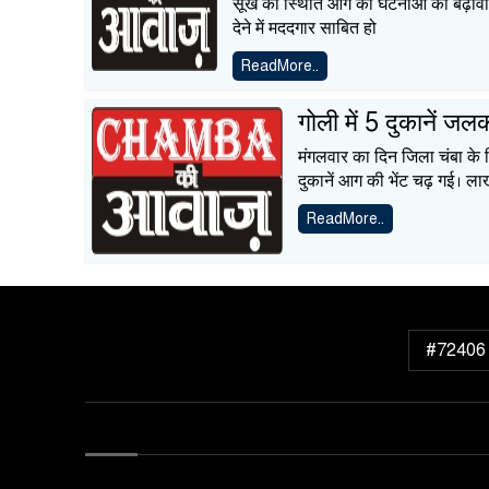
सूखे की स्थिति आग की घटनाओं को बढ़ावा
देने में मददगार साबित हो
ReadMore..
गोली में 5 दुकानें ज
मंगलवार का दिन जिला चंबा के 
दुकानें आग की भेंट चढ़ गई। लाख
ReadMore..
#72406 (