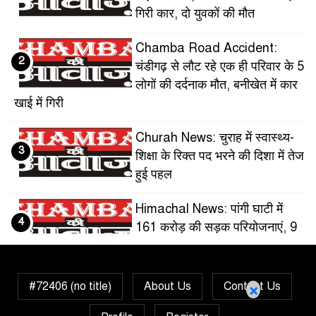
गिरी कार, दो युवकों की मौत
Chamba Road Accident:
2
चंडीगढ़ से लौट रहे एक ही परिवार के 5
लोगों की दर्दनाक मौत, बनीखेत में कार
खाई में गिरी
Churah News: चुराह में स्वास्थ्य-
3
शिक्षा के रिक्त पद भरने की दिशा में तेज
हुई पहल
Himachal News: पांगी घाटी में
4
161 करोड़ की सड़क परियोजनाएं, 9
सड़कों पर काम शुरू
Chamba Chitta News: बालू में
×
#72406 (no title)
About Us
Contact Us
5
42.37 ग्राम चिट्टा सहित तस्कर