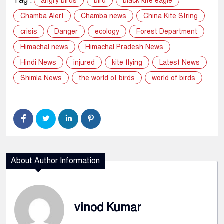
Tag :
angry birds
bird
black kite eagle
Chamba Alert
Chamba news
China Kite String
crisis
Danger
ecology
Forest Department
Himachal news
Himachal Pradesh News
Hindi News
injured
kite flying
Latest News
Shimla News
the world of birds
world of birds
About Author Information
vinod Kumar